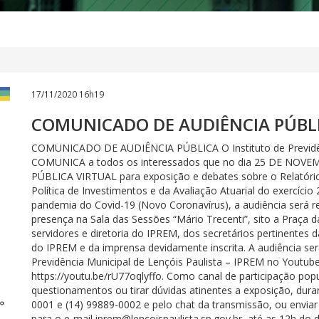
17/11/2020 16h19
COMUNICADO DE AUDIÊNCIA PÚBL
COMUNICADO DE AUDIÊNCIA PÚBLICA O Instituto de Previdênc
COMUNICA a todos os interessados que no dia 25 DE NOVEM
PÚBLICA VIRTUAL para exposição e debates sobre o Relatório
Política de Investimentos e da Avaliação Atuarial do exercíci
pandemia do Covid-19 (Novo Coronavírus), a audiência será r
presença na Sala das Sessões “Mário Trecenti”, sito a Praça d
servidores e diretoria do IPREM, dos secretários pertinentes 
do IPREM e da imprensa devidamente inscrita. A audiência será
Previdência Municipal de Lençóis Paulista – IPREM no Youtube
https://youtu.be/rU77oqlyffo. Como canal de participação po
questionamentos ou tirar dúvidas atinentes a exposição, dura
0001 e (14) 99889-0002 e pelo chat da transmissão, ou envia
para o e-mail iprem@lencoispaulista.sp.gov.br, até as 12h do 