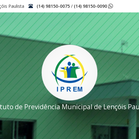
çóis Paulista
(14) 98150-0075
/
(14) 98150-0090
ituto de Previdência Municipal de Lençóis Pau