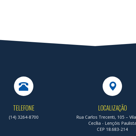
ativo e Fiscal para o biênio 2019/2021
TELEFONE
LOCALIZAÇÃO
(14) 3264-8700
Rua Carlos Trecenti, 105 – Vil
Cecília - Lençóis Paulist
CEP 18.683-214