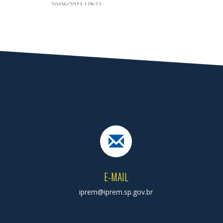
20/06/2023 10h22
COMUNICADO DE AUDIÊNCIA PÚBLICA
23/08/2022 09h37
COMUNICADO AUDIÊNCIA PÚBLICA
14/09/2021 09h03
COMUNICADO DE AUDIÊNCIA PÚBLICA
05/06/2019 14h58
O IPREM realiza eleições para os Conselhos Administr
E-MAIL
iprem@iprem.sp.gov.br