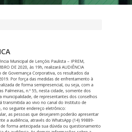
ICA
ia Municipal de Lençóis Paulista – IPREM,
BRO DE 2020, às 19h, realizará AUDIÊNCIA
 de Governança Corporativa, os resultados da
o 2019. Por força das medidas de enfrentamento à
ealizada de forma semipresencial, ou seja, com a
as Palmeiras, n.º 55, nesta cidade, somente dos
da municipalidade, de representantes dos conselhos
 transmitida ao vivo no canal do Instituto de
, no seguinte endereço eletrônico:
pular, as pessoas que desejarem poderão apresentar
nte a audiência, através do WhatsApp (14) 99889-
r de forma antecipada sua dúvida ou questionamento
dia da audiência. As demais informações sobre a