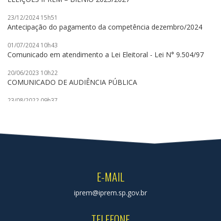
23/12/2024 15h51
Antecipação do pagamento da competência dezembro/2024
01/07/2024 10h43
Comunicado em atendimento a Lei Eleitoral - Lei N° 9.504/97
20/06/2023 10h22
COMUNICADO DE AUDIÊNCIA PÚBLICA
23/08/2022 09h37
COMUNICADO AUDIÊNCIA PÚBLICA
14/09/2021 09h03
COMUNICADO DE AUDIÊNCIA PÚBLICA
17/11/2020 16h19
COMUNICADO DE AUDIÊNCIA PÚBLICA
E-MAIL
05/06/2019 14h58
O IPREM realiza eleições para os Conselhos Administrativo e
iprem@iprem.sp.gov.br
Fiscal para o biênio 2019/2021
TELEFONE